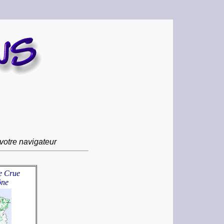
votre navigateur
e Crue
ône